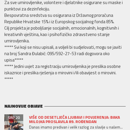
Za sve umirovljenike, volontere i djelatnike osigurane su maske i
punktovi za dezinfekciju.
Bespovratna sredstva su osigurana iz Državnog proračuna
Republike Hrvatske 15% i iz Europskog socijalnog fonda 85%.
Cilj projekta je poboljšanje socijalnih, emocionalnih, kognitivnih i
kreativnih vještina, kao i psihofizičko zdravstveno stanje
umirovljenika.
***** Svi koji se nisu upisali, a voljeli bi sudjelovati, mogu se javiti
na broj Sandra Đulabić: 095/592-27-53 radi dogovora oko
upisa*****
***** Jedini uvjet za registraciju umirovljenika je preslika osobne
iskaznice i preslika rješenja o mirovini i/ili obavijest o mirovini.
*****
NAJNOVIJE OBJAVE
VIŠE OD DESETLJEĆA LJUBAVI I POVJERENJA: BAKA
SRP 20
MILOJKA PROSLAVILA 89. ROĐENDAN
Danas imamo predivan i velik razlog za slavlje u našem...