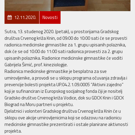
12.11.2020.
Novosti
Sutra, 13. studenog 2020. (petak), u prostorijama Gradskog
društva Crvenog križa Knin, od 09:00 do 10:00 sati će se provesti
radionica medicinske gimnastike za 1. grupu upisanih polaznika,
dok će se od 10:00 do 11:00 sati radionica provesti za 2. grupu
upisanih polaznika. Radionice medicinske gimnastike će voditi
Gabrijela Šimić, prof. kineziologije.
Radionica medicinske gimnastike je besplatna za sve
umirovljenike, a provodi se u sklopu programa očuvanja zdravlja i
prevencije bolesti projekta UP.04.2.1.09.0005 “Aktivni zajedno”
koji je sufinanciran iz Europskog socijalnog fonda čiji je nositelj
Gradsko društvo Crvenog križa Vodice, dok su GDCK Knin i GDCK
Biograd na Moru partneri u projektu.
Djelatnici i volonteri Gradskog društva Crvenog križa Knin će u
sklopu ove akcije umirovljenicima koji se odazovu na radionicu
medicinske gimnastike prezentirati i ostale planirane aktivnosti
projekta.