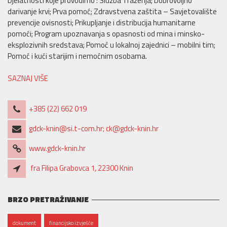
Djelatnosti koje provodimo : Služba Traženja; Dobrovoljno
darivanje krvi; Prva pomoć; Zdravstvena zaštita – Savjetovalište
prevencije ovisnosti; Prikupljanje i distribucija humanitarne
pomoći; Program upoznavanja s opasnosti od mina i minsko-
eksplozivnih sredstava; Pomoć u lokalnoj zajednici – mobilni tim;
Pomoć i kući starijim i nemoćnim osobama.
SAZNAJ VIŠE
+385 (22) 662 019
gdck-knin@si.t-com.hr; ck@gdck-knin.hr
www.gdck-knin.hr
fra Filipa Grabovca 1, 22300 Knin
BRZO PRETRAŽIVANJE
dokument
financijsko izvješće