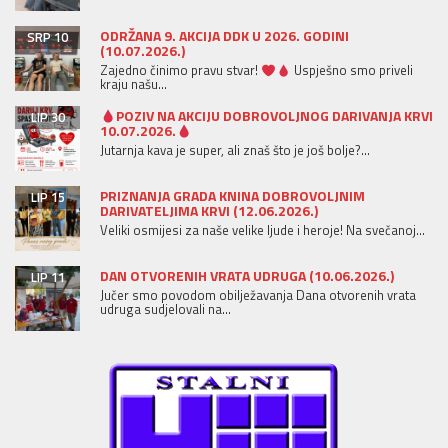
ODRŽANA 9. AKCIJA DDK U 2026. GODINI
SRP 10
(10.07.2026.)
Zajedno činimo pravu stvar!
Uspješno smo priveli
kraju našu...
POZIV NA AKCIJU DOBROVOLJNOG DARIVANJA KRVI
LIP 30
10.07.2026.
Jutarnja kava je super, ali znaš što je još bolje?...
PRIZNANJA GRADA KNINA DOBROVOLJNIM
LIP 15
DARIVATELJIMA KRVI (12.06.2026.)
Veliki osmijesi za naše velike ljude i heroje! Na svečanoj...
DAN OTVORENIH VRATA UDRUGA (10.06.2026.)
LIP 11
Jučer smo povodom obilježavanja Dana otvorenih vrata
udruga sudjelovali na...