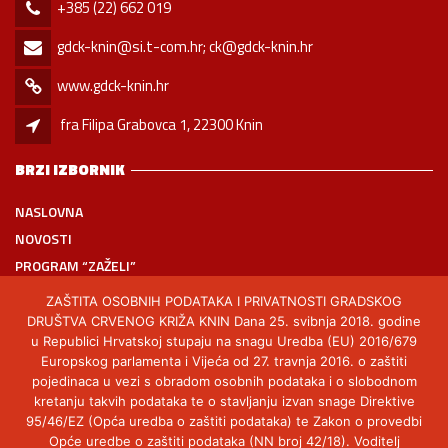
+385 (22) 662 019
gdck-knin@si.t-com.hr; ck@gdck-knin.hr
www.gdck-knin.hr
fra Filipa Grabovca 1, 22300 Knin
BRZI IZBORNIK
NASLOVNA
NOVOSTI
PROGRAM “ZAŽELI”
KLUB MLADIH
ZAŠTITA OSOBNIH PODATAKA I PRIVATNOSTI GRADSKOG
PRAVO NA PRISTUP INFORMACIJAMA
DRUŠTVA CRVENOG KRIŽA KNIN Dana 25. svibnja 2018. godine
u Republici Hrvatskoj stupaju na snagu Uredba (EU) 2016/679
KONTAKT
Europskog parlamenta i Vijeća od 27. travnja 2016. o zaštiti
ZADNJE VIJESTI
pojedinaca u vezi s obradom osobnih podataka i o slobodnom
kretanju takvih podataka te o stavljanju izvan snage Direktive
VIŠE OD DESETLJEĆA LJUBAVI I POVJERENJA: BAKA
SRP 20
95/46/EZ (Opća uredba o zaštiti podataka) te Zakon o provedbi
MILOJKA PROSLAVILA 89. ROĐENDAN
Opće uredbe o zaštiti podataka (NN broj 42/18). Voditelj